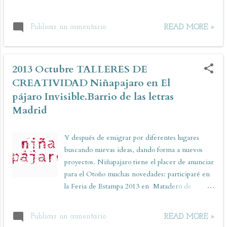
Publicar un comentario
READ MORE »
2013 Octubre TALLERES DE
CREATIVIDAD Niñapajaro en El
pájaro Invisible.Barrio de las letras
Madrid
Y después de emigrar por diferentes lugares
buscando nuevas ideas, dando forma a nuevos
proyectos. Niñapajaro tiene el placer de anunciar
para el Otoño muchas novedades: participaré en
la Feria de Estampa 2013 en Matadero de
Madrid y lo que más me gusta de todo es poder
decir que voy a impartir el taller Cuaderno de
Publicar un comentario
READ MORE »
Viaje en el Pájaro Invisible , que me hace