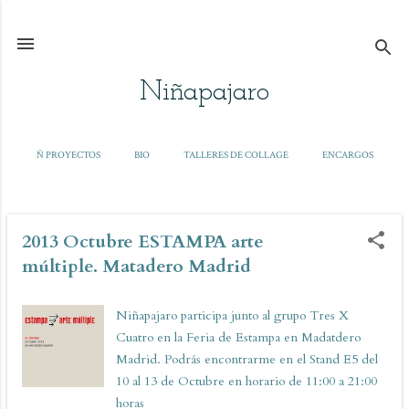
Ir al contenido principal
Niñapajaro
Ñ PROYECTOS
BIO
TALLERES DE COLLAGE
ENCARGOS
TALLER CONTINUO DE COLLAGE
COLLAGE
MÁS…
PAPER
2013 Octubre ESTAMPA arte
E
n
múltiple. Matadero Madrid
t
r
Niñapajaro participa junto al grupo Tres X
a
Cuatro en la Feria de Estampa en Madatdero
d
Madrid. Podrás encontrarme en el Stand E5 del
a
10 al 13 de Octubre en horario de 11:00 a 21:00
s
horas