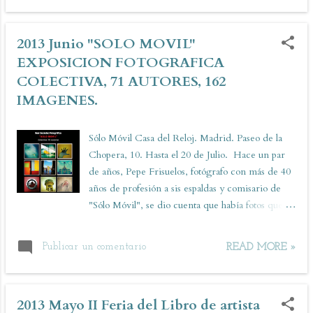
especial ilusión impartirlo allí, una tienda muy
especial a cargo de Clara (el alma matter y la cara
2013 Junio "SOLO MOVIL"
visible de el pájaro invisible). Así que anímate a
EXPOSICION FOTOGRAFICA
viajar a un lugar donde descubrir imaginando.
COLECTIVA, 71 AUTORES, 162
IMAGENES.
Sólo Móvil Casa del Reloj. Madrid. Paseo de la
Chopera, 10. Hasta el 20 de Julio. Hace un par
de años, Pepe Frisuelos, fotógrafo con más de 40
años de profesión a sis espaldas y comisario de
"Sólo Móvil", se dio cuenta que había fotos que la
gente iba colgando en sus perfiles de Facebook -
Que me gustaban mucho y que tenían gran
Publicar un comentario
READ MORE »
calidad a pesar de aquello para lo que habían sido
tomadas". Eso le llevó a hacer una lista de
"artistas" favoritos a los que luego lanzó una
2013 Mayo II Feria del Libro de artista
convocatoria libre ( también a través de las redes