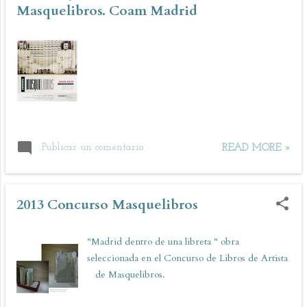
Masquelibros. Coam Madrid
sociales), invitándoles a generar imágenes con
sus teléfonos móviles. Con el apoyo de la
asociación EntreFotos, se monta ahora una
segunda edición de "Sólo Móvil" ( mucho más
amplia que la celebrada en abril en el espacio de
la Real Sociedad Fotográfica), desde el 28 de
Junio, con 162 imágenes de 71 autores: "Lo que
más me ha llamado la atención es la gran acogida
que tuvo la convocatoria para participar en ella....
Publicar un comentario
READ MORE »
2013 Concurso Masquelibros
"Madrid dentro de una libreta " obra
seleccionada en el Concurso de Libros de Artista
de Masquelibros.